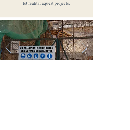
fet realitat aquest projecte.
Google maps
17256 Pals - Girona (Spain)
entrada per darrere/entrada por detrás/rear entrance
cancostadepals@gmail.com
www.cancostadepals.com
© 2026 Can Costa de Pals